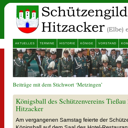
AKTUELLES
TERMINE
HISTORIE
KÖNIGE
VORSTAND
KOM
Beiträge mit dem Stichwort ‘Metzingen’
Königsball des Schützenvereins Tießau
Hitzacker
Am vergangenen Samstag feierte der Schütz
Königsball auf dem Saal des Hotel-Restaurant