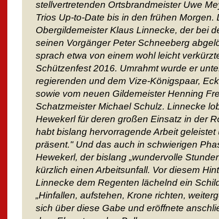
stellvertretenden Ortsbrandmeister Uwe M
Trios Up-to-Date bis in den frühen Morgen.
Obergildemeister Klaus Linnecke, der bei 
seinen Vorgänger Peter Schneeberg abgelös
sprach etwa von einem wohl leicht verkürzte
Schützenfest 2016. Umrahmt wurde er unt
regierenden und dem Vize-Königspaar, Eck
sowie vom neuen Gildemeister Henning Fr
Schatzmeister Michael Schulz. Linnecke lo
Hewekerl für deren großen Einsatz in der Ro
habt bislang hervorragende Arbeit geleiste
präsent." Und das auch in schwierigen Pha
Hewekerl, der bislang „wundervolle Stunden
kürzlich einen Arbeitsunfall. Vor diesem Hi
Linnecke dem Regenten lächelnd ein Schild m
„Hinfallen, aufstehen, Krone richten, weiter
sich über diese Gabe und eröffnete anschli