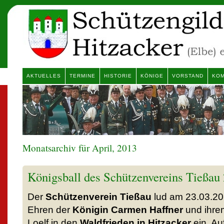
AKTUELLES
TERMINE
HISTORIE
KÖNIGE
VORSTAND
KOM
Monatsarchiv für April, 2013
Königsball des Schützenvereins Tießau
Der
Schützenverein Tießau
lud am 23.03.2
Ehren der
Königin Carmen Haffner
und ihre
Loelf in den
Waldfrieden in Hitzacker
ein. Au