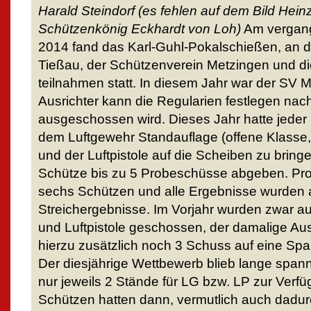
Harald Steindorf (es fehlen auf dem Bild Hei
Schützenkönig Eckhardt von Loh)
Am vergang
2014 fand das Karl-Guhl-Pokalschießen, an 
Tießau, der Schützenverein Metzingen und di
teilnahmen statt. In diesem Jahr war der SV M
Ausrichter kann die Regularien festlegen nac
ausgeschossen wird. Dieses Jahr hatte jeder
dem Luftgewehr Standauflage (offene Klass
und der Luftpistole auf die Scheiben zu bring
Schütze bis zu 5 Probeschüsse abgeben. Pr
sechs Schützen und alle Ergebnisse wurden a
Streichergebnisse. Im Vorjahr wurden zwar a
und Luftpistole geschossen, der damalige Aus
hierzu zusätzlich noch 3 Schuss auf eine S
Der diesjährige Wettbewerb blieb lange span
nur jeweils 2 Stände für LG bzw. LP zur Verf
Schützen hatten dann, vermutlich auch dadur