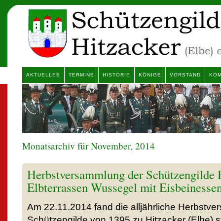
AKTUELLES
TERMINE
HISTORIE
KÖNIGE
VORSTAND
KOM
Monatsarchiv für November, 2014
Herbstversammlung der Schützengilde H
Elbterrassen Wussegel mit Eisbeinesse
Am 22.11.2014 fand die alljährliche Herbstv
Schützengilde von 1395 zu Hitzacker (Elbe) s