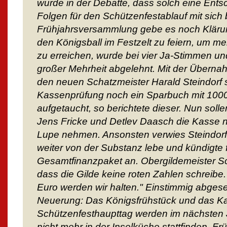
wurde in der Debatte, dass solch eine En
Folgen für den Schützenfestablauf mit sich b
Frühjahrsversammlung gebe es noch Klärun
den Königsball im Festzelt zu feiern, um m
zu erreichen, wurde bei vier Ja-Stimmen u
großer Mehrheit abgelehnt. Mit der Überna
den neuen Schatzmeister Harald Steindorf s
Kassenprüfung noch ein Sparbuch mit 100
aufgetaucht, so berichtete dieser. Nun sol
Jens Fricke und Detlev Daasch die Kasse n
Lupe nehmen. Ansonsten verwies Steindorf 
weiter von der Substanz lebe und kündigte f
Gesamtfinanzpaket an. Obergildemeister Sc
dass die Gilde keine roten Zahlen schreib
Euro werden wir halten." Einstimmig abges
Neuerung: Das Königsfrühstück und das Ka
Schützenfesthaupttag werden im nächsten 
nicht mehr in der Inselküche stattfinden. 