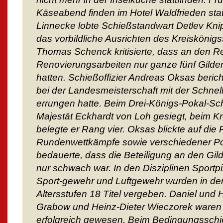
Käseabend finden im Hotel Waldfrieden stat
Linnecke lobte Schießstandwart Detlev Knip
das vorbildliche Ausrichten des Kreiskön
Thomas Schenck kritisierte, dass an den R
Renovierungsarbeiten nur ganze fünf Gilde
hatten. Schießoffizier Andreas Oksas bericht
bei der Landesmeisterschaft mit der Schnell
errungen hatte. Beim Drei-Königs-Pokal-Sc
Majestät Eckhardt von Loh gesiegt, beim K
belegte er Rang vier. Oksas blickte auf die 
Rundenwettkämpfe sowie verschiedener Po
bedauerte, dass die Beteiligung an den Gil
nur schwach war. In den Disziplinen Sportpis
Sport-gewehr und Luftgewehr wurden in den
Altersstufen 18 Titel vergeben. Daniel und 
Grabow und Heinz-Dieter Wieczorek waren 
erfolgreich gewesen. Beim Bedingungsschie