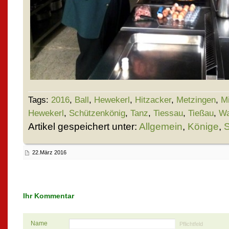
Tags:
2016
,
Ball
,
Hewekerl
,
Hitzacker
,
Metzingen
,
M
Hewekerl
,
Schützenkönig
,
Tanz
,
Tiessau
,
Tießau
,
Wa
Artikel gespeichert unter:
Allgemein
,
Könige
,
S
22.März 2016
Ihr Kommentar
Name
Pflichtfeld