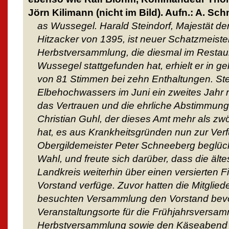
Jörn Kilimann (nicht im Bild). Aufn.: A. Sch
as Wussegel. Harald Steindorf, Majestät de
Hitzacker von 1395, ist neuer Schatzmeister
Herbstversammlung, die diesmal im Restaura
Wussegel stattgefunden hat, erhielt er in 
von 81 Stimmen bei zehn Enthaltungen. Ste
Elbehochwassers im Juni ein zweites Jahr re
das Vertrauen und die ehrliche Abstimmung.
Christian Guhl, der dieses Amt mehr als zwö
hat, es aus Krankheitsgründen nun zur Verfü
Obergildemeister Peter Schneeberg beglüc
Wahl, und freute sich darüber, dass die ält
Landkreis weiterhin über einen versierten
Vorstand verfüge. Zuvor hatten die Mitglied
besuchten Versammlung den Vorstand bevol
Veranstaltungsorte für die Frühjahrsversa
Herbstversammlung sowie den Käseabend fl