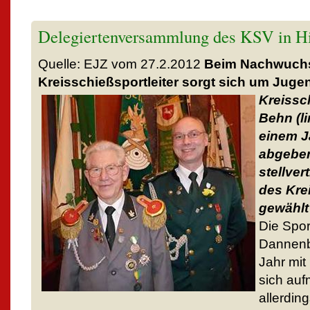
Delegiertenversammlung des KSV in Hi
Quelle: EJZ vom 27.2.2012
Beim Nachwuchs 
Kreisschießsportleiter sorgt sich um Juge
Kreissc
Behn (li
einem Ja
abgeben
stellve
des Kre
gewählt 
Die Spo
Dannenb
Jahr mit
sich au
allerdin