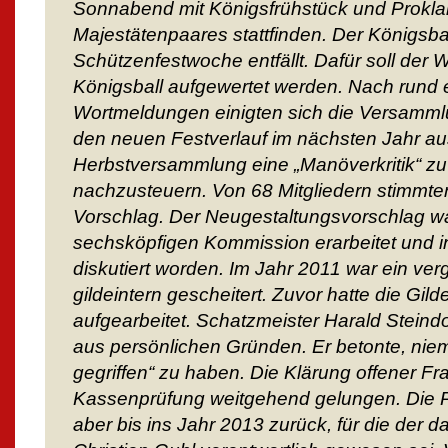
Sonnabend mit Königsfrühstück und Prokl
Majestätenpaares stattfinden. Der Königsbal
Schützenfestwoche entfällt. Dafür soll der 
Königsball aufgewertet werden. Nach rund
Wortmeldungen einigten sich die Versamml
den neuen Festverlauf im nächsten Jahr au
Herbstversammlung eine „Manöverkritik“ zu 
nachzusteuern. Von 68 Mitgliedern stimmte
Vorschlag. Der Neugestaltungsvorschlag wa
sechsköpfigen Kommission erarbeitet und 
diskutiert worden. Im Jahr 2011 war ein ver
gildeintern gescheitert. Zuvor hatte die Gild
aufgearbeitet. Schatzmeister Harald Steindor
aus persönlichen Gründen. Er betonte, niem
gegriffen“ zu haben. Die Klärung offener Fr
Kassenprüfung weitgehend gelungen. Die P
aber bis ins Jahr 2013 zurück, für die der 