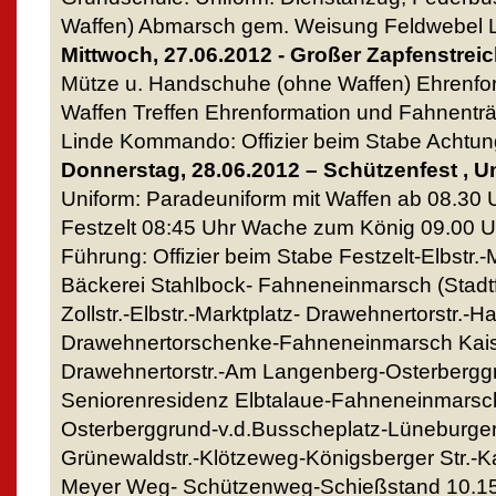
Waffen) Abmarsch gem. Weisung Feldwebel 
Mittwoch, 27.06.2012 - Großer Zapfenstrei
Mütze u. Handschuhe (ohne Waffen) Ehrenfor
Waffen Treffen Ehrenformation und Fahnenträg
Linde Kommando: Offizier beim Stabe Achtu
Donnerstag, 28.06.2012 – Schützenfest ,
Uniform: Paradeuniform mit Waffen ab 08.30 
Festzelt 08:45 Uhr Wache zum König 09.00 U
Führung: Offizier beim Stabe Festzelt-Elbstr.-
Bäckerei Stahlbock- Fahneneinmarsch (Stadt
Zollstr.-Elbstr.-Marktplatz- Drawehnertorstr.-Ha
Drawehnertorschenke-Fahneneinmarsch Kaise
Drawehnertorstr.-Am Langenberg-Osterberggru
Seniorenresidenz Elbtalaue-Fahneneinmarsch
Osterberggrund-v.d.Busscheplatz-Lüneburger 
Grünewaldstr.-Klötzeweg-Königsberger Str.-
Meyer Weg- Schützenweg-Schießstand 10.15 