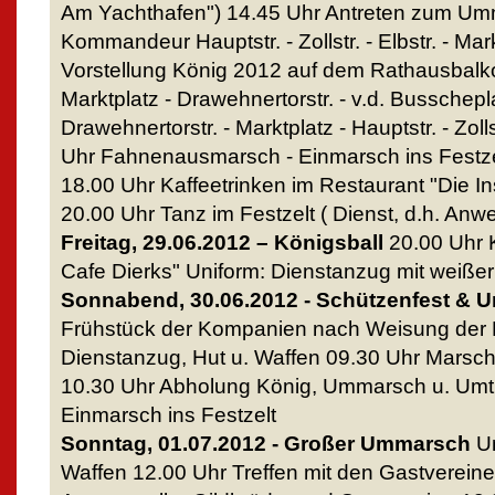
Am Yachthafen") 14.45 Uhr Antreten zum Um
Kommandeur Hauptstr. - Zollstr. - Elbstr. - Mar
Vorstellung König 2012 auf dem Rathausbal
Marktplatz - Drawehnertorstr. - v.d. Busschep
Drawehnertorstr. - Marktplatz - Hauptstr. - Zolls
Uhr Fahnenausmarsch - Einmarsch ins Festzel
18.00 Uhr Kaffeetrinken im Restaurant "Die I
20.00 Uhr Tanz im Festzelt ( Dienst, d.h. Anwes
Freitag, 29.06.2012 – Königsball
20.00 Uhr K
Cafe Dierks" Uniform: Dienstanzug mit weißer
Sonnabend, 30.06.2012 - Schützenfest &
Frühstück der Kompanien nach Weisung der 
Dienstanzug, Hut u. Waffen 09.30 Uhr Marsc
10.30 Uhr Abholung König, Ummarsch u. Umtr
Einmarsch ins Festzelt
Sonntag, 01.07.2012 - Großer Ummarsch
Un
Waffen 12.00 Uhr Treffen mit den Gastvereine