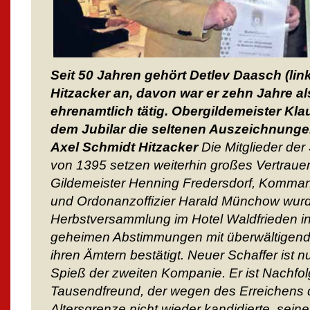
Seit 50 Jahren gehört Detlev Daasch (lin
Hitzacker an, davon war er zehn Jahre a
ehrenamtlich tätig. Obergildemeister Kl
dem Jubilar die seltenen Auszeichnungen
Axel Schmidt Hitzacker
Die Mitglieder der
von 1395 setzen weiterhin großes Vertrauen
Gildemeister Henning Fredersdorf, Komm
und Ordonanzoffizier Harald Münchow wurd
Herbstversammlung im Hotel Waldfrieden 
geheimen Abstimmungen mit überwältigend
ihren Ämtern bestätigt. Neuer Schaffer ist 
Spieß der zweiten Kompanie. Er ist Nachfol
Tausendfreund, der wegen des Erreichens
Altersgrenze nicht wieder kandidierte, sei