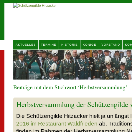
AKTUELLES
TERMINE
HISTORIE
KÖNIGE
VORSTAND
KOM
Beiträge mit dem Stichwort ‘Herbstversammlung’
Herbstversammlung der Schützengilde v
Die Schützengilde Hitzacker hielt ja unlängst 
2016 im Restaurant Waldfrieden
ab. Traditio
finden im Rahmen der Herbstversammlung Neu