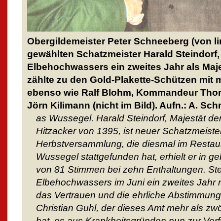
Obergildemeister Peter Schneeberg (von li
gewählten Schatzmeister Harald Steindorf
Elbehochwassers ein zweites Jahr als Majes
zählte zu den Gold-Plakette-Schützen mit
ebenso wie Ralf Blohm, Kommandeur Tho
Jörn Kilimann (nicht im Bild). Aufn.: A. Sch
as Wussegel. Harald Steindorf, Majestät de
Hitzacker von 1395, ist neuer Schatzmeister
Herbstversammlung, die diesmal im Restaura
Wussegel stattgefunden hat, erhielt er in 
von 81 Stimmen bei zehn Enthaltungen. Ste
Elbehochwassers im Juni ein zweites Jahr re
das Vertrauen und die ehrliche Abstimmung.
Christian Guhl, der dieses Amt mehr als zwö
hat, es aus Krankheitsgründen nun zur Verfü