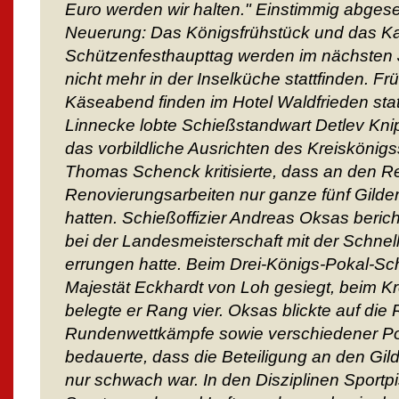
Euro werden wir halten." Einstimmig abges
Neuerung: Das Königsfrühstück und das Ka
Schützenfesthaupttag werden im nächsten 
nicht mehr in der Inselküche stattfinden. 
Käseabend finden im Hotel Waldfrieden stat
Linnecke lobte Schießstandwart Detlev Knip
das vorbildliche Ausrichten des Kreiskön
Thomas Schenck kritisierte, dass an den R
Renovierungsarbeiten nur ganze fünf Gilde
hatten. Schießoffizier Andreas Oksas bericht
bei der Landesmeisterschaft mit der Schnell
errungen hatte. Beim Drei-Königs-Pokal-Sc
Majestät Eckhardt von Loh gesiegt, beim K
belegte er Rang vier. Oksas blickte auf die 
Rundenwettkämpfe sowie verschiedener Po
bedauerte, dass die Beteiligung an den Gil
nur schwach war. In den Disziplinen Sportpis