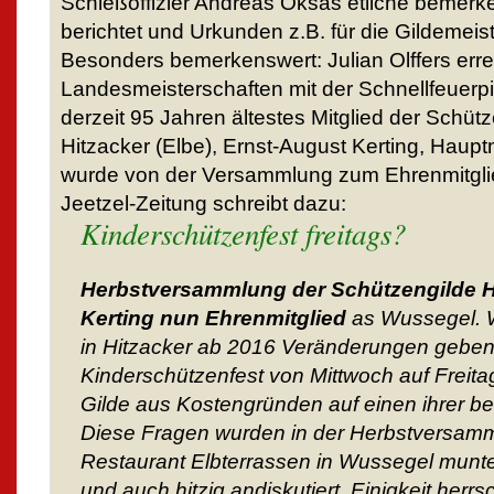
Schießoffizier Andreas Oksas etliche bemerk
berichtet und Urkunden z.B. für die Gildemeis
Besonders bemerkenswert: Julian Olffers erre
Landesmeisterschaften mit der Schnellfeuerpis
derzeit 95 Jahren ältestes Mitglied der Schüt
Hitzacker (Elbe), Ernst-August Kerting, Haup
wurde von der Versammlung zum Ehrenmitglie
Jeetzel-Zeitung schreibt dazu:
Kinderschützenfest freitags?
Herbstversammlung der Schützengilde H
Kerting nun Ehrenmitglied
as Wussegel. W
in Hitzacker ab 2016 Veränderungen geben
Kinderschützenfest von Mittwoch auf Freita
Gilde aus Kostengründen auf einen ihrer be
Diese Fragen wurden in der Herbstversamm
Restaurant Elbterrassen in Wussegel munter
und auch hitzig andiskutiert. Einigkeit herrs