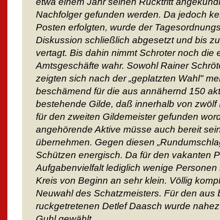
etwa einem Jahr seinen Rücktritt angekündigt
Nachfolger gefunden werden. Da jedoch kei
Posten erfolgten, wurde der Tagesordnung
Diskussion schließlich abgesetzt und bis 
vertagt. Bis dahin nimmt Schroter noch di
Amtsgeschäfte wahr. Sowohl Rainer Schröte
zeigten sich nach der „geplatzten Wahl" mer
beschämend für die aus annähernd 150 ak
bestehende Gilde, daß innerhalb von zwölf
für den zweiten Gildemeister gefunden word
angehörende Aktive müsse auch bereit sein
übernehmen. Gegen diesen „Rundumschlag"
Schützen energisch. Da für den vakanten 
Aufgabenvielfalt lediglich wenige Personen
Kreis von Beginn an sehr klein. Völlig kompli
Neuwahl des Schatzmeisters. Für den aus 
ruckgetretenen Detlef Daasch wurde nahezu
Guhl gewählt.