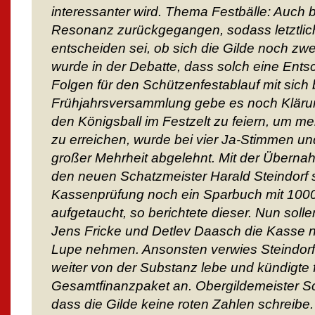
interessanter wird. Thema Festbälle: Auch b
Resonanz zurückgegangen, sodass letztli
entscheiden sei, ob sich die Gilde noch zwei 
wurde in der Debatte, dass solch eine En
Folgen für den Schützenfestablauf mit sich b
Frühjahrsversammlung gebe es noch Klärun
den Königsball im Festzelt zu feiern, um m
zu erreichen, wurde bei vier Ja-Stimmen u
großer Mehrheit abgelehnt. Mit der Überna
den neuen Schatzmeister Harald Steindorf s
Kassenprüfung noch ein Sparbuch mit 100
aufgetaucht, so berichtete dieser. Nun sol
Jens Fricke und Detlev Daasch die Kasse n
Lupe nehmen. Ansonsten verwies Steindorf 
weiter von der Substanz lebe und kündigte f
Gesamtfinanzpaket an. Obergildemeister Sc
dass die Gilde keine roten Zahlen schreib