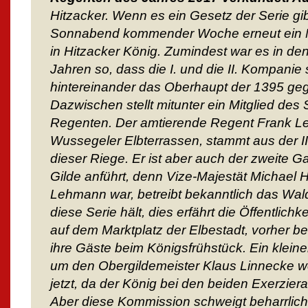
Hitzacker. Wenn es ein Gesetz der Serie gi
Sonnabend kommender Woche erneut ein Mi
in Hitzacker König. Zumindest war es in d
Jahren so, dass die I. und die II. Kompanie 
hintereinander das Oberhaupt der 1395 gegr
Dazwischen stellt mitunter ein Mitglied de
Regenten. Der amtierende Regent Frank L
Wussegeler Elbterrassen, stammt aus der II.
dieser Riege. Er ist aber auch der zweite G
Gilde anführt, denn Vize-Majestät Michael 
Lehmann war, betreibt bekanntlich das Wald
diese Serie hält, dies erfährt die Öffentlichk
auf dem Marktplatz der Elbestadt, vorher be
ihre Gäste beim Königsfrühstück. Ein klein
um den Obergildemeister Klaus Linnecke we
jetzt, da der König bei den beiden Exerzier
Aber diese Kommission schweigt beharrlich.