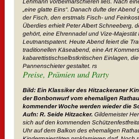
Lehmann vorbeimarschieren ließ. Nach eine
„eine glatte Eins“. Danach dufte der Aben
der Fisch, den erstmals Fisch- und Feinkost 
Überdies erhielt Peter Albert Schneeberg, d
gehört, eine Ehrennadel und Vize-Majestät
Leutnantspatent. Heute Abend feiert die Trad
traditionellen Käseabend, eine Art Kommers
kabarettistischselbstkritischen Einlagen, di
Pannenschieter gestaltet. rs
Preise, Prämien und Party
Bild: Ein Klassiker des Hitzackeraner Ki
der Bonbonwurf vom ehemaligen Rathau
kommender Woche werden wieder die Sc
Aufn: R. Seide Hitzacker.
Gildemeister Hen
sich auf den kommenden Schützenfestfreit
Uhr auf dem Balkon des ehemaligen Ratha
Kindermajestäten proklamieren darf. Noch r