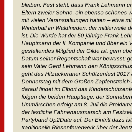
bleiben. Fest steht, dass Frank Lehmann u
Eltern zweier Söhne, ein ebenso schönes w
mit vielen Veranstaltungen hatten – etwa m
Winterball im Waldfrieden, der mittlerweile d
ist. Die Würde hat der 50-jährige Frank Leh
Hauptmann der II. Kompanie und über ein Vi
gestaltendes Mitglied der Gilde ist, gern 
Datum seiner Regentschaft war bewusst: 
sein Vater Gerd Lehmann den Königsschus
geht das Hitzackeraner Schützenfest 20
Donnerstag mit dem Großen Zapfenstreich 
darauf findet im Elbort das Kinderschützenfes
folgen die beiden Haupttage: der Sonnabe
Ummärschen erfolgt am 8. Juli die Proklam
der festliche Fahnenausmarsch am Festzelt. 
Partyband Up2Date auf. Der Eintritt dazu ist
traditionelle Riesenfeuerwerk über der Jee