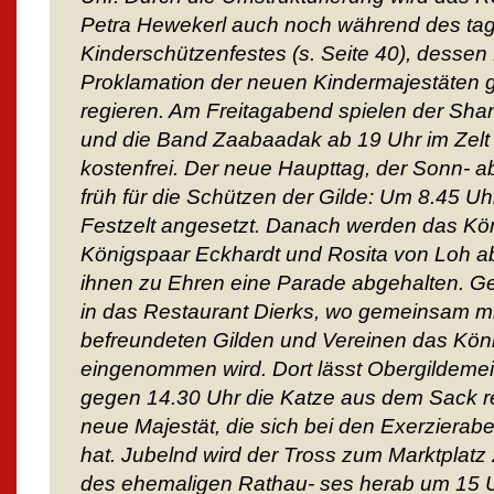
Petra Hewekerl auch noch während des tags
Kinderschützenfestes (s. Seite 40), dessen
Proklamation der neuen Kindermajestäten g
regieren. Am Freitagabend spielen der Sha
und die Band Zaabaadak ab 19 Uhr im Zelt auf
kostenfrei. Der neue Haupttag, der Sonn- abe
früh für die Schützen der Gilde: Um 8.45 U
Festzelt angesetzt. Danach werden das Kö
Königspaar Eckhardt und Rosita von Loh a
ihnen zu Ehren eine Parade abgehalten. 
in das Restaurant Dierks, wo gemeinsam mi
befreundeten Gilden und Vereinen das Kön
eingenommen wird. Dort lässt Obergildeme
gegen 14.30 Uhr die Katze aus dem Sack re
neue Majestät, die sich bei den Exerzierabe
hat. Jubelnd wird der Tross zum Marktplat
des ehemaligen Rathau- ses herab um 15 