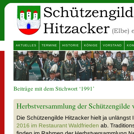
AKTUELLES
TERMINE
HISTORIE
KÖNIGE
VORSTAND
KOM
Beiträge mit dem Stichwort ‘1991’
Herbstversammlung der Schützengilde v
Die Schützengilde Hitzacker hielt ja unlängst 
2016 im Restaurant Waldfrieden
ab. Traditio
finden im Rahmen der Herbstversammlung Neu