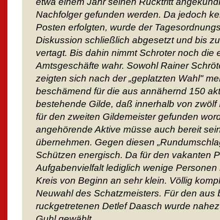
etwa einem Jahr seinen Rücktritt angekündigt
Nachfolger gefunden werden. Da jedoch kei
Posten erfolgten, wurde der Tagesordnung
Diskussion schließlich abgesetzt und bis 
vertagt. Bis dahin nimmt Schroter noch di
Amtsgeschäfte wahr. Sowohl Rainer Schröte
zeigten sich nach der „geplatzten Wahl" mer
beschämend für die aus annähernd 150 ak
bestehende Gilde, daß innerhalb von zwölf
für den zweiten Gildemeister gefunden word
angehörende Aktive müsse auch bereit sein
übernehmen. Gegen diesen „Rundumschlag"
Schützen energisch. Da für den vakanten 
Aufgabenvielfalt lediglich wenige Personen
Kreis von Beginn an sehr klein. Völlig kompli
Neuwahl des Schatzmeisters. Für den aus 
ruckgetretenen Detlef Daasch wurde nahezu
Guhl gewählt.