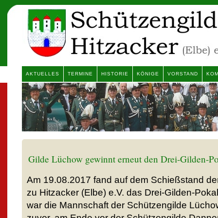
AKTUELLES
TERMINE
HISTORIE
KÖNIGE
VORSTAND
KOM
Gilde Lüchow gewinnt erneut den Drei-Gilden-P
Am 19.08.2017 fand auf dem Schießstand de
zu Hitzacker (Elbe) e.V. das Drei-Gilden-Pokal
war die Mannschaft der Schützengilde Lüchow
zuvor, am Ende vor der Schützengilde Danne