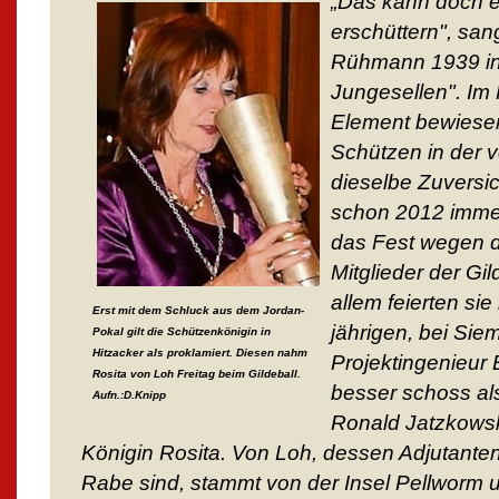
„Das kann doch 
erschüttern", sa
Rühmann 1939 in 
Jungesellen". Im
Element bewiesen
Schützen in der
dieselbe Zuversi
schon 2012 immer
das Fest wegen d
Mitglieder der Gil
allem feierten si
Erst mit dem Schluck aus dem Jordan-
jährigen, bei Sie
Pokal gilt die Schützenkönigin in
Hitzacker als proklamiert. Diesen nahm
Projektingenieur
Rosita von Loh Freitag beim Gildeball.
besser schoss als
Aufn.:D.Knipp
Ronald Jatzkowski
Königin Rosita. Von Loh, dessen Adjutanten
Rabe sind, stammt von der Insel Pellworm un