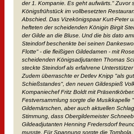
der 1. Kompanie. Es geht aufwärts." Zuvor
Königsfrühstück im vollbesetzten Restauran
Abschied. Das Vizekönigspaar Kurt-Peter u
hefteten der scheidenden Königin Birgit St
der Gilde an die Bluse. Und die bis dato am
Steindorf beschenkte bei seinen Dankeswor
Flotte" - die fleißigen Gildedamen - mit Ros
scheidenden Königsadjutanten Thomas Sc
steckte Steindorf als erfahrene Unterstütze
Zudem überraschte er Detlev Knipp "als gu
Schießstandes", den neuen Gildespieß Vol
Kompaniechef Fritz Boldt mit Präsentkörbe
Festversammlung sorgte die Musikkapelle "
Gildemärschen, aber auch aktuellen Schlager
Stimmung, dass Obergildemeister Schnee
Gildeadjutanten Henning Fredersdorf freund
musste. Für Spannung sorgte die Tombola. 