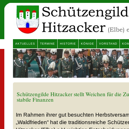
AKTUELLES
TERMINE
HISTORIE
KÖNIGE
VORSTAND
KOM
Schützengilde Hitzacker stellt Weichen für die 
stabile Finanzen
Im Rahmen ihrer gut besuchten Herbstversa
„Waldfrieden“ hat die traditionsreiche Schütz