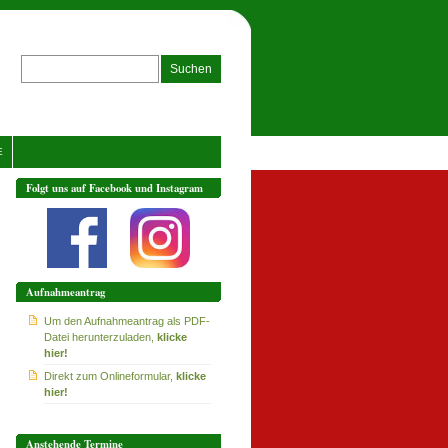
E
Folgt uns auf Facebook und Instagram
Aufnahmeantrag
Um den Aufnahmeantrag als PDF-
Datei herunterzuladen,
klicke
hier!
Direkt zum Onlineformular,
klicke
hier!
Anstehende Termine