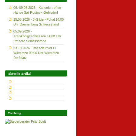
06.-09.08.2026 - Kanoniertreffen
Hanse Sail Rostock Gehlsdorf
15.08.2026 - 3-Gilden-Pokal 14:00
Uhr Dannenberg Schiessstand
05.09.2026 -
Kreiskönigsschiessen 14:00 Uhr
Prezelle Schiessstand
03.10.2026 - Bosselturnier FF
Wietzetze 09:00 Uhr Wietzetze
Dorfplatz
Aktuelle Artikel
Werbung